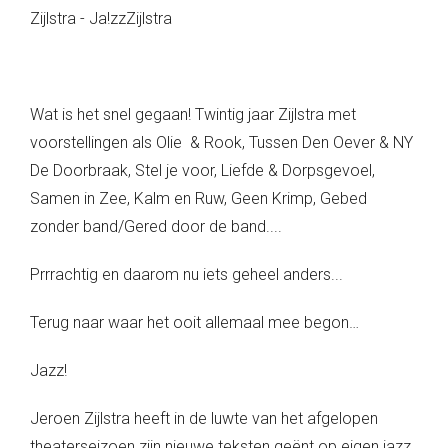
Zijlstra - Ja!zzZijlstra
Wat is het snel gegaan! Twintig jaar Zijlstra met
voorstellingen als Olie & Rook, Tussen Den Oever & NY
De Doorbraak, Stel je voor, Liefde & Dorpsgevoel,
Samen in Zee, Kalm en Ruw, Geen Krimp, Gebed
zonder band/Gered door de band....
Prrrachtig en daarom nu iets geheel anders...
Terug naar waar het ooit allemaal mee begon…
Jazz!
Jeroen Zijlstra heeft in de luwte van het afgelopen
theaterseizoen zijn nieuwe teksten geënt op eigen jazz